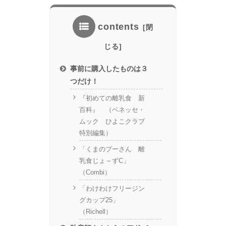
contents
事前に購入したものは３
つだけ！
『初めての離乳食 新
百科』 （ベネッセ・
ムック ひよこクラブ
特別編集）
「くまのプーさん 離
乳食じょ～ずC」
（Combi）
「わけわけフリージン
グカップ25」
（Richell）